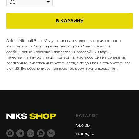
В КОРЗИНУ
Adidas Niteball Black/Gray – стильная модель, которая отлично
впишется в любой современный образ. Отличительной
особенностью кроссовок является многослойный верх и
качественная амортизация. Внешняя часть состоит из сочетания
различных качественных материалов, а подошва из пеноматериала
LightStrike обеспечивает комфорт во время использования.
КАТАЛОГ
ОБУВЬ
ОДЕЖДА