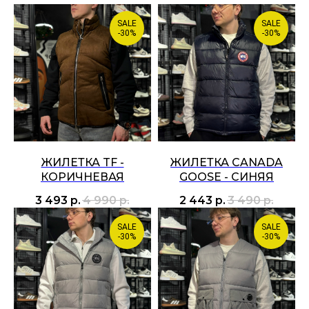
SALE
SALE
-30%
-30%
ЖИЛЕТКА TF -
ЖИЛЕТКА CANADA
КОРИЧНЕВАЯ
GOOSE - СИНЯЯ
3 493
р.
4 990
р.
2 443
р.
3 490
р.
SALE
SALE
-30%
-30%