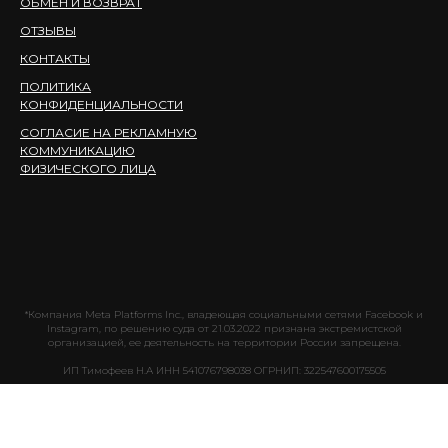
ОБМЕН И ВОЗВРАТ
ОТЗЫВЫ
КОНТАКТЫ
ПОЛИТИКА
КОНФИДЕНЦИАЛЬНОСТИ
СОГЛАСИЕ НА РЕКЛАМНУЮ
КОММУНИКАЦИЮ
ФИЗИЧЕСКОГО ЛИЦА
*Компания Meta Platforms Inc., владеющая социальными сетями Facebook и
Instagram, по решению суда от 21.03.2022 признана экстремистской
организацией, ее деятельность на территории России запрещена.
ИП Тимофеев Н.А ИНН 541076798038 ОГРНИП: 322547600175505