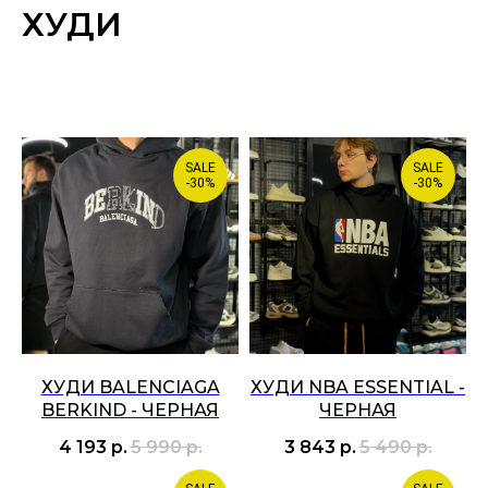
ХУДИ
SALE
SALE
-30%
-30%
ХУДИ BALENCIAGA
ХУДИ NBA ESSENTIAL -
BERKIND - ЧЕРНАЯ
ЧЕРНАЯ
4 193
р.
5 990
р.
3 843
р.
5 490
р.