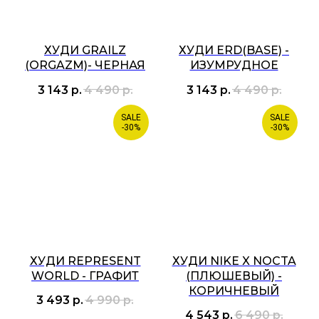
ХУДИ GRAILZ
ХУДИ ERD(BASE) -
(ORGAZM)- ЧЕРНАЯ
ИЗУМРУДНОЕ
3 143
р.
4 490
р.
3 143
р.
4 490
р.
SALE
SALE
-30%
-30%
ХУДИ REPRESENT
ХУДИ NIKE X NOCTA
WORLD - ГРАФИТ
(ПЛЮШЕВЫЙ) -
КОРИЧНЕВЫЙ
3 493
р.
4 990
р.
4 543
р.
6 490
р.