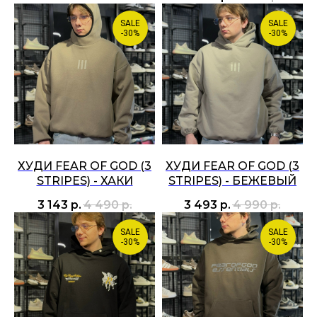
SALE
SALE
-30%
-30%
ХУДИ FEAR OF GOD (3
ХУДИ FEAR OF GOD (3
STRIPES) - ХАКИ
STRIPES) - БЕЖЕВЫЙ
3 143
р.
4 490
р.
3 493
р.
4 990
р.
SALE
SALE
-30%
-30%