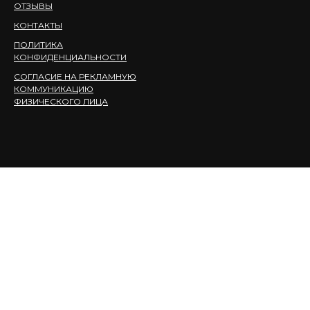
ОТЗЫВЫ
КОНТАКТЫ
ПОЛИТИКА
КОНФИДЕНЦИАЛЬНОСТИ
СОГЛАСИЕ НА РЕКЛАМНУЮ
КОММУНИКАЦИЮ
ФИЗИЧЕСКОГО ЛИЦА
*Компания Meta Platforms Inc., владеющая социальными сетями Facebook и
Instagram, по решению суда от 21.03.2022 признана экстремистской
организацией, ее деятельность на территории России запрещена.
ИП Тимофеев Н.А ИНН 541076798038 ОГРНИП: 322547600175505