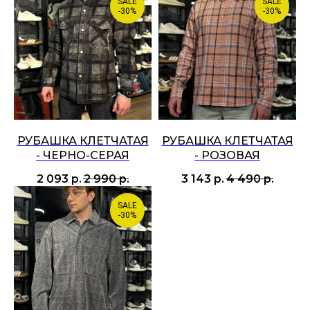
SALE
SALE
-30%
-30%
РУБАШКА КЛЕТЧАТАЯ
РУБАШКА КЛЕТЧАТАЯ
- ЧЕРНО-СЕРАЯ
- РОЗОВАЯ
2 093
р.
2 990
р.
3 143
р.
4 490
р.
SALE
-30%