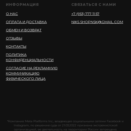
ИНФОРМАЦИЯ
СВЯЗАТЬСЯ С НАМИ
О НАС
+7 (953) 777 11 57
ОПЛАТА И ДОСТАВКА
NIKS.SHOPNSK@GMAIL.COM
ОБМЕН И ВОЗВРАТ
ОТЗЫВЫ
КОНТАКТЫ
ПОЛИТИКА
КОНФИДЕНЦИАЛЬНОСТИ
СОГЛАСИЕ НА РЕКЛАМНУЮ
КОММУНИКАЦИЮ
ФИЗИЧЕСКОГО ЛИЦА
*Компания Meta Platforms Inc., владеющая социальными сетями Facebook и
Instagram, по решению суда от 21.03.2022 признана экстремистской
организацией, ее деятельность на территории России запрещена.