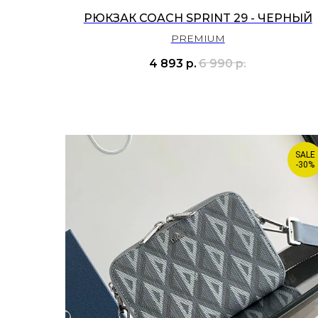
РЮКЗАК COACH SPRINT 29 - ЧЕРНЫЙ
PREMIUM
4 893
р.
6 990
р.
SALE
-30%