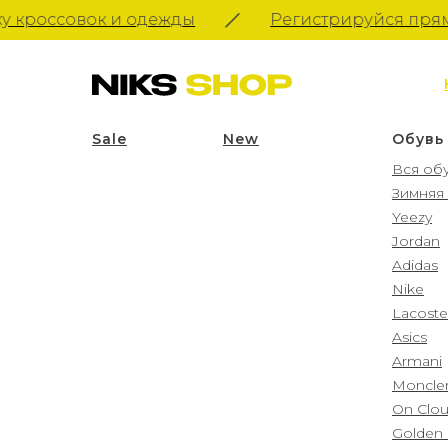
кроссовок и одежды
Регистрируйся прямо с
Sale
____________
New
Обувь
Вся об
Зимняя
Yeezy
Jordan
Adidas
Nike
Lacoste
Asics
Armani
Moncle
On Clo
Golden