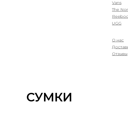
Vans
The Nor
Reebo
UGG
О нас
Sale
Доставк
Отзывы
СУМКИ