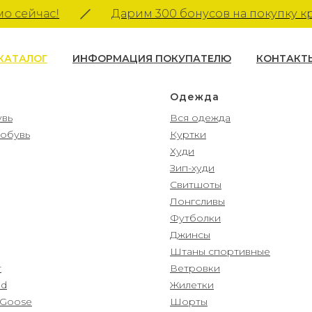
ейчас!
Дарим 300 бонусов на покупку крос
КАТАЛОГ
ИНФОРМАЦИЯ ПОКУПАТЕЛЮ
КОНТАКТ
Одежда
увь
Вся одежда
 обувь
Куртки
Худи
Зип-худи
Свитшоты
Лонгсливы
Футболки
Джинсы
Штаны спортивные
r
Ветровки
ud
Жилетки
 Goose
Шорты