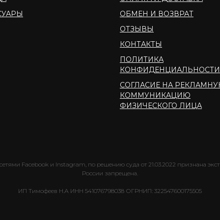
СУАРЫ
ОБМЕН И ВОЗВРАТ
ОТЗЫВЫ
КОНТАКТЫ
ПОЛИТИКА
КОНФИДЕНЦИАЛЬНОСТИ
СОГЛАСИЕ НА РЕКЛАМН
КОММУНИКАЦИЮ
ФИЗИЧЕСКОГО ЛИЦА
етями Facebook и Instagram, по решению суда от 21.03.2022 признана экс
России запрещена.
ИП Тимофеев Н.А ИНН 541076798038 ОГРНИП: 322547600175505