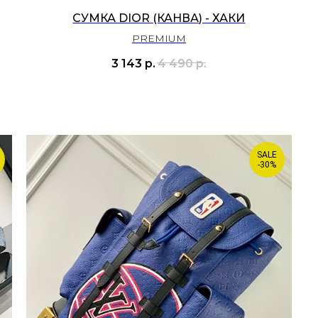
СУМКА DIOR (КАНВА) - ХАКИ
PREMIUM
3 143
р.
4 490
р.
SALE
-30%