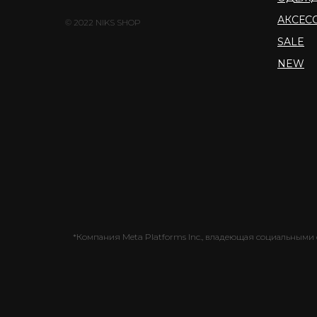
АКСЕС
© 2022 NIKS SHOP
SALE
NEW
*Компания Meta Platforms Inc., владеющая социальными с