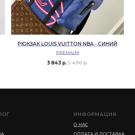
РЮКЗАК LOUIS VUITTON NBA - CИНИЙ
PREMIUM
3 843
р.
5 490
р.
ЛОГ
ИНФОРМАЦИЯ
О НАС
ДА
ОПЛАТА И ДОСТАВКА