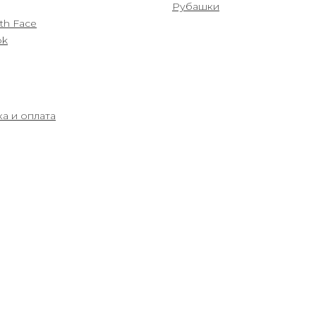
Рубашки
th Face
ok
а и оплата