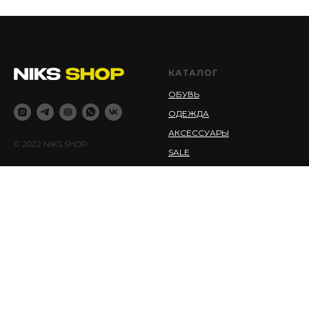
КАТАЛОГ
ОБУВЬ
ОДЕЖДА
АКСЕССУАРЫ
© 2022 NIKS SHOP
SALE
NEW
ИНФОРМАЦИЯ
СВЯЗАТЬСЯ С НАМИ
О НАС
+7 (953) 777 11 57
ОПЛАТА И ДОСТАВКА
NIKS.SHOPNSK@GMAIL.COM
ОБМЕН И ВОЗВРАТ
ОТЗЫВЫ
КОНТАКТЫ