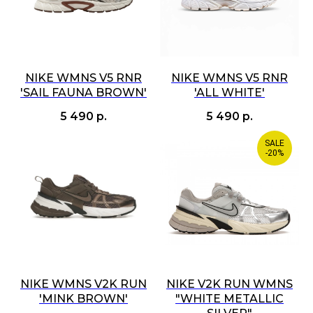
NIKE WMNS V5 RNR
NIKE WMNS V5 RNR
'SAIL FAUNA BROWN'
'ALL WHITE'
5 490
р.
5 490
р.
SALE
-20%
NIKE WMNS V2K RUN
NIKE V2K RUN WMNS
'MINK BROWN'
"WHITE METALLIC