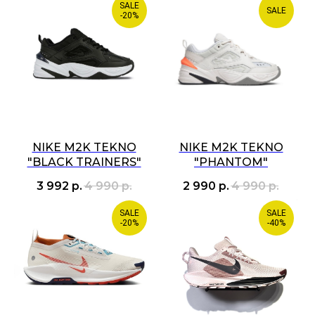
SALE
SALE
-20%
NIKE M2K TEKNO
NIKE M2K TEKNO
"BLACK TRAINERS"
"PHANTOM"
3 992
р.
4 990
р.
2 990
р.
4 990
р.
SALE
SALE
-20%
-40%