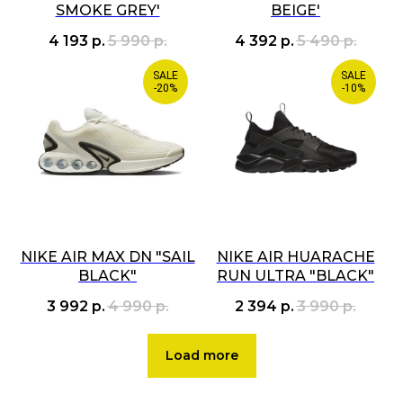
SMOKE GREY'
BEIGE'
4 193
р.
5 990
р.
4 392
р.
5 490
р.
SALE
SALE
-20%
-10%
NIKE AIR MAX DN "SAIL
NIKE AIR HUARACHE
BLACK"
RUN ULTRA "BLACK"
3 992
р.
4 990
р.
2 394
р.
3 990
р.
Load more