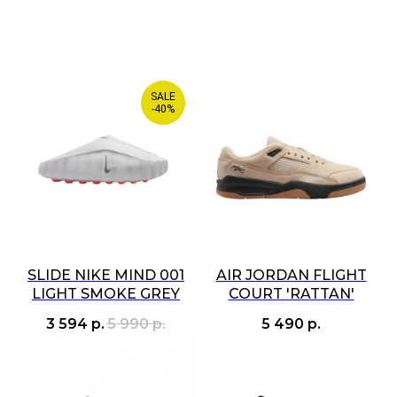
SALE
-40%
SLIDE NIKE MIND 001
AIR JORDAN FLIGHT
LIGHT SMOKE GREY
COURT 'RATTAN'
3 594
р.
5 990
р.
5 490
р.