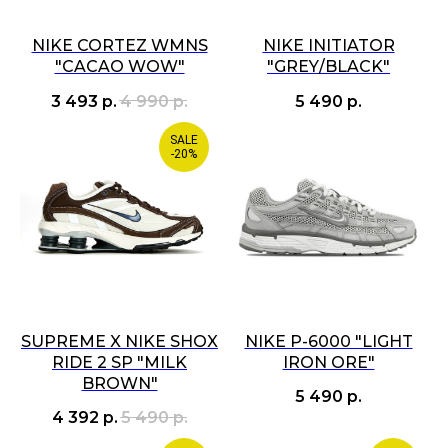
NIKE CORTEZ WMNS
NIKE INITIATOR
"CACAO WOW"
"GREY/BLACK"
3 493
р.
4 990
р.
5 490
р.
SALE
-20%
SUPREME X NIKE SHOX
NIKE P-6000 "LIGHT
RIDE 2 SP "MILK
IRON ORE"
BROWN"
5 490
р.
4 392
р.
5 490
р.