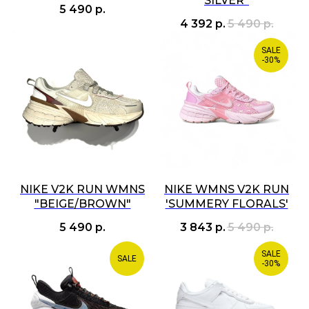
SILVER"
5 490
р.
4 392
р.
5 490
р.
SALE
-30%
NIKE V2K RUN WMNS
NIKE WMNS V2K RUN
"BEIGE/BROWN"
'SUMMERY FLORALS'
5 490
р.
3 843
р.
5 490
р.
SALE
SALE
-30%