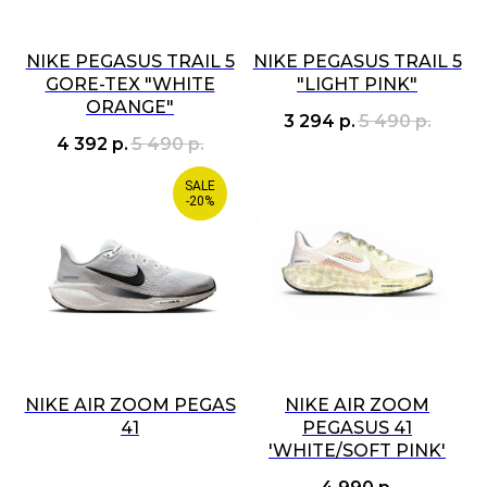
NIKE PEGASUS TRAIL 5
NIKE PEGASUS TRAIL 5
GORE-TEX "WHITE
"LIGHT PINK"
ORANGE"
3 294
р.
5 490
р.
4 392
р.
5 490
р.
SALE
-20%
NIKE AIR ZOOM PEGAS
NIKE AIR ZOOM
41
PEGASUS 41
'WHITE/SOFT PINK'