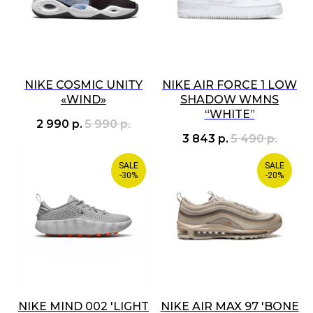
NIKE COSMIC UNITY
NIKE AIR FORCE 1 LOW
«WIND»
SHADOW WMNS
“WHITE”
2 990
р.
5 990
р.
3 843
р.
5 490
р.
SALE
SALE
-30%
-20%
NIKE MIND 002 'LIGHT
NIKE AIR MAX 97 'BONE