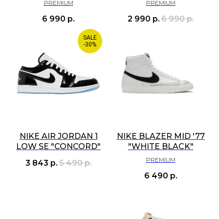
PREMIUM
PREMIUM
6 990
р.
2 990
р.
6 990
р.
SALE
-30%
NIKE AIR JORDAN 1
NIKE BLAZER MID '77
LOW SE "CONCORD"
"WHITE BLACK"
PREMIUM
3 843
р.
5 490
р.
6 490
р.