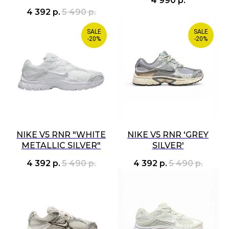
4 990
р.
4 392
р.
5 490
р.
SALE
SALE
-20%
-20%
NIKE V5 RNR "WHITE
NIKE V5 RNR 'GREY
METALLIC SILVER"
SILVER'
4 392
р.
5 490
р.
4 392
р.
5 490
р.