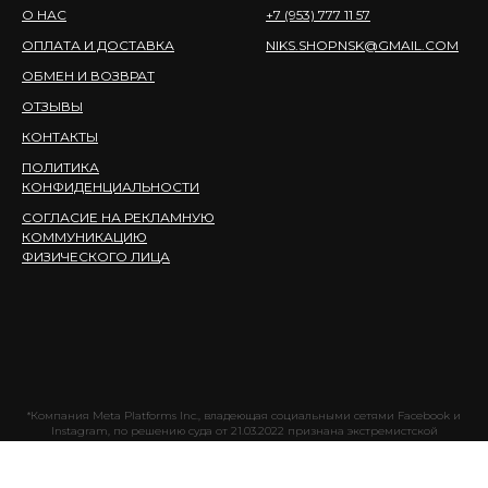
О НАС
+7 (953) 777 11 57
ОПЛАТА И ДОСТАВКА
NIKS.SHOPNSK@GMAIL.COM
ОБМЕН И ВОЗВРАТ
ОТЗЫВЫ
КОНТАКТЫ
ПОЛИТИКА
КОНФИДЕНЦИАЛЬНОСТИ
СОГЛАСИЕ НА РЕКЛАМНУЮ
КОММУНИКАЦИЮ
ФИЗИЧЕСКОГО ЛИЦА
*Компания Meta Platforms Inc., владеющая социальными сетями Facebook и
Instagram, по решению суда от 21.03.2022 признана экстремистской
организацией, ее деятельность на территории России запрещена.
ИП Тимофеев Н.А ИНН 541076798038 ОГРНИП: 322547600175505