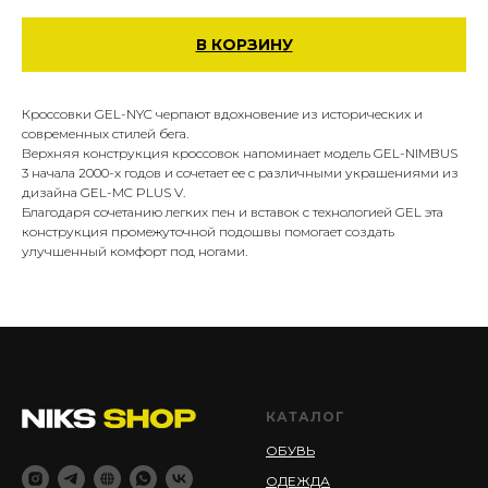
В КОРЗИНУ
Кроссовки GEL-NYC черпают вдохновение из исторических и
современных стилей бега.
Верхняя конструкция кроссовок напоминает модель GEL-NIMBUS
3 начала 2000-х годов и сочетает ее с различными украшениями из
дизайна GEL-MC PLUS V.
Благодаря сочетанию легких пен и вставок с технологией GEL эта
конструкция промежуточной подошвы помогает создать
улучшенный комфорт под ногами.
КАТАЛОГ
ОБУВЬ
ОДЕЖДА