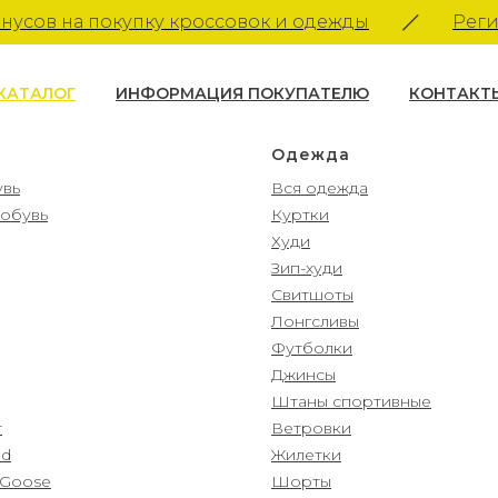
сов на покупку кроссовок и одежды
Регист
КАТАЛОГ
ИНФОРМАЦИЯ ПОКУПАТЕЛЮ
КОНТАКТ
Одежда
увь
Вся одежда
 обувь
Куртки
Худи
Зип-худи
Свитшоты
Лонгсливы
Футболки
Джинсы
Штаны спортивные
r
Ветровки
ud
Жилетки
 Goose
Шорты