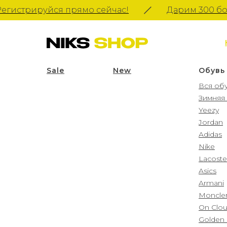
истрируйся прямо сейчас!
Дарим 300 бону
Sale
____________
New
Обувь
Вся об
Зимняя
Yeezy
Jordan
Adidas
Nike
Lacoste
Asics
Armani
Moncle
On Clo
Golden