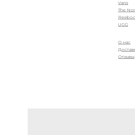
Vans
The Nor
Reebo
UGG
О нас
Sale
Доставк
Отзывы