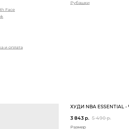
Рубашки
th Face
ok
а и оплата
ХУДИ NBA ESSENTIAL -
3 843
р.
5 490
р.
Размер