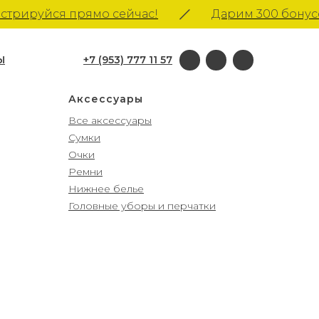
рируйся прямо сейчас!
Дарим 300 бонусов
Ы
+7 (953) 777 11 57
Аксессуары
Все аксессуары
Сумки
Очки
Ремни
Нижнее белье
Головные уборы и перчатки