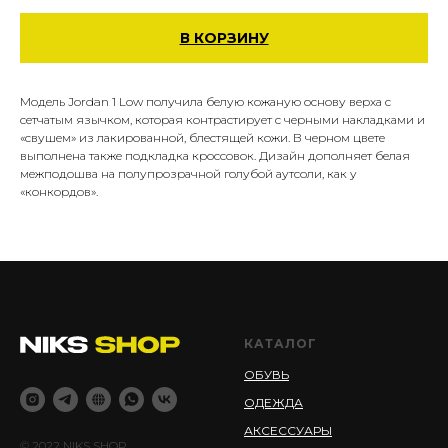
В КОРЗИНУ
Модель Jordan 1 Low получила белую кожаную основу верха с
сетчатым язычком, которая контрастирует с черными накладками и
«свушем» из лакированной, блестящей кожи. В черном цвете
выполнена также подкладка кроссовок. Дизайн дополняет белая
межподошва на полупрозрачной голубой аутсоли, как у
«конкордов».
КАТАЛОГ
ОБУВЬ
ОДЕЖДА
АКСЕССУАРЫ
© 2022 NIKS SHOP